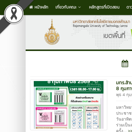
หน้าหลัก
เกี่ยวกับคณะ
หลักสูตรที่เปิดสอน
ดา
มทร.ล้า
8 กุมภา
พุธ 4 กุ
มหาวิทย
ประชาชน
วันอาทิตย
ร่วมเป็
>>
ครั้ง...