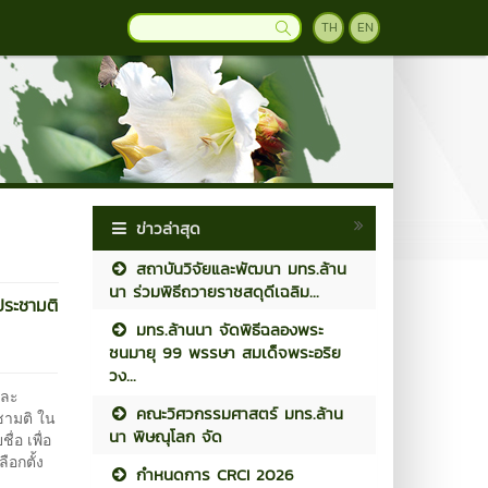
TH
EN
ข่าวล่าสุด
สถาบันวิจัยและพัฒนา มทร.ล้าน
นา ร่วมพิธีถวายราชสดุดีเฉลิม...
ประชามติ
มทร.ล้านนา จัดพิธีฉลองพระ
ชนมายุ 99 พรรษา สมเด็จพระอริย
วง...
และ
คณะวิศวกรรมศาสตร์ มทร.ล้าน
ชามติ ใน
นา พิษณุโลก จัด
ื่อ เพื่อ
อกตั้ง
กำหนดการ CRCI 2026