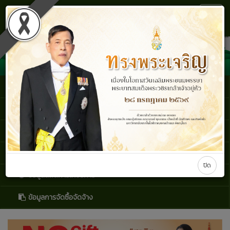
กองบริหารทรัพยากร มหาวิทยาลัยเทคโนโลยีราชมงคลล้านนา
Toggl
พิษณุโลก
Navig
คู่มือและขั้นตอน
ระบบ HR
ระบบสารสนเทศ
e-service
ปิด
ข้อมูลสถิติการให้บริการ
ข้อมูลการจัดซื้อจัดจ้าง
Previous
Next