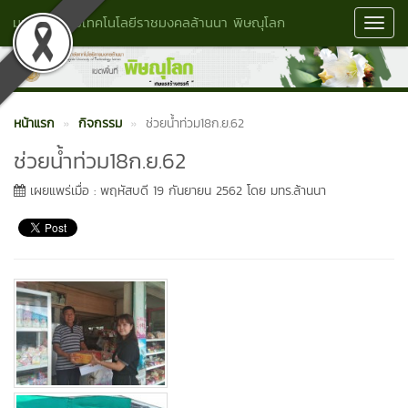
มหาวิทยาลัยเทคโนโลยีราชมงคลล้านนา พิษณุโลก
Toggl
Navig
หน้าแรก
กิจกรรม
ช่วยน้ำท่วม18ก.ย.62
ช่วยน้ำท่วม18ก.ย.62
เผยแพร่เมื่อ : พฤหัสบดี 19 กันยายน 2562 โดย มทร.ล้านนา