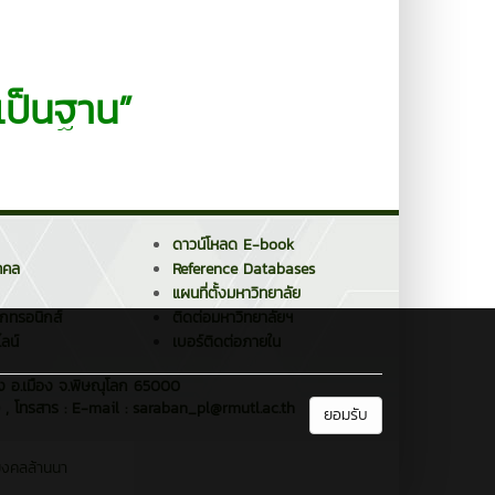
ีเป็นฐาน”
ดาวน์โหลด E-book
คคล
Reference Databases
แผนที่ตั้งมหาวิทยาลัย
็กทรอนิกส์
ติดต่อมหาวิทยาลัยฯ
ลน์
เบอร์ติดต่อภายใน
าง อ.เมือง จ.พิษณุโลก 65000
 , โทรสาร : E-mail : saraban_pl@rmutl.ac.th
ยอมรับ
มงคลล้านนา