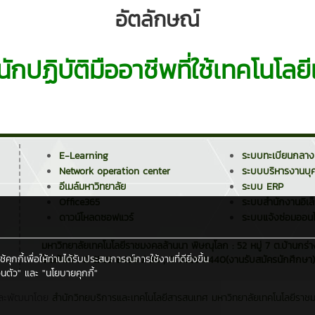
อัตลักษณ์
ักปฏิบัติมืออาชีพที่ใช้เทคโนโลย
E-Learning
ระบบทะเบียนกลาง
Network operation center
ระบบบริหารงานบุ
อีเมล์มหาวิทยาลัย
ระบบ ERP
Office365
ระบบสำนักงานอิเล
ดาวน์โหลดซอฟแวร์
ระบบแจ้งซ่อมออนไ
มหาวิทยาลัยเทคโนโลยีราชมงคลล้านนา พิษณุโลก : 52 หมู่ 7 ต.บ้านกร่
กกี้เพื่อให้ท่านได้รับประสบการณ์การใช้งานที่ดียิ่งขึ้น
โทรศัพท์ : 0 5529 8438 / 39 , 0 5529 8440(งานรับสมัครนักศึกษา)
นตัว"
และ
"นโยบายคุกกี้"
ละพัฒนาโดย
สำนักวิทยบริการและเทคโนโลยีสารสนเทศ
มหาวิทยาลัยเทคโนโลยีราช