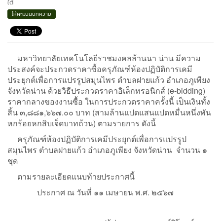
ใต้
ให้คะแนนบทความ
มหาวิทยาลัยเทคโนโลยีราชมงคลล้านนา น่าน มีความ
ประสงค์จะประกวดราคาซื้อครุภัณฑ์ห้องปฏิบัติการเคมี
ประยุกต์เพื่อการแปรรูปสมุนไพร ตำบลฝายแก้ว อำเภอภูเพียง
จังหวัดน่าน ด้วยวิธีประกวดราคาอิเล็กทรอนิกส์ (e-bidding)
ราคากลางของงานซื้อ ในการประกวดราคาครั้งนี้ เป็นเงินทั้ง
สิ้น ๓,๘๘๑,๖๖๗.๐๐ บาท (สามล้านแปดแสนแปดหมื่นหนึ่งพัน
หกร้อยหกสิบเจ็ดบาทถ้วน) ตามรายการ ดังนี้
ครุภัณฑ์ห้องปฏิบัติการเคมีประยุกต์เพื่อการแปรรูป
สมุนไพร ตำบลฝายแก้ว อำเภอภูเพียง จังหวัดน่าน จำนวน ๑
ชุด
ตามรายละเอียดแนบท้ายประกาศนี้
ประกาศ ณ วันที่ ๑๑ เมษายน พ.ศ. ๒๕๖๗