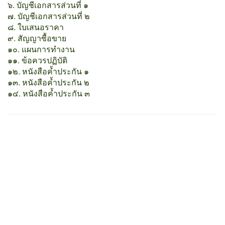
๖. บัญชีเอกสารส่วนที่ ๑
๗. บัญชีเอกสารส่วนที่ ๒
๘. ใบเสนอราคา
๙. สัญญาซื้อขาย
๑๐. แผนการทำงาน
๑๑. ข้อควรปฏิบัติ
๑๒. หนังสือค้ำประกัน ๑
๑๓. หนังสือค้ำประกัน ๒
๑๔. หนังสือค้ำประกัน ๓