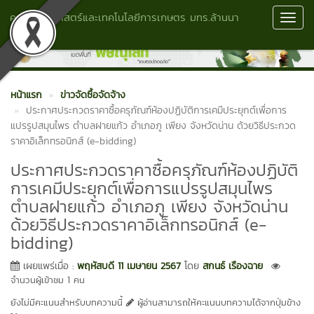
คณะวิทยาศาสตร์และเทคโนโลยีการเกษตร มทร.ล้านนา
Toggl
พิษณุโลก
Navig
หน้าแรก
ข่าวจัดซื้อจัดจ้าง
ประกาศประกวดราคาซื้อครุภัณฑ์ห้องปฏิบัติการเคมีประยุกต์เพื่อการ
แปรรูปสมุนไพร ตำบลฝายแก้ว อำเภอภู เพียง จังหวัดน่าน ด้วยวิธีประกวด
ราคาอิเล็กทรอนิกส์ (e-bidding)
ประกาศประกวดราคาซื้อครุภัณฑ์ห้องปฏิบัติ
การเคมีประยุกต์เพื่อการแปรรูปสมุนไพร
ตำบลฝายแก้ว อำเภอภู เพียง จังหวัดน่าน
ด้วยวิธีประกวดราคาอิเล็กทรอนิกส์ (e-
bidding)
เผยแพร่เมื่อ :
พฤหัสบดี 11 เมษายน 2567
โดย
สกนธ์ เรืองฉาย
จำนวนผู้เข้าชม 1 คน
ยังไม่มีคะแนนสำหรับบทความนี้
ผู้อ่านสามารถให้คะแนนบทความได้จากปุ่มข้าง