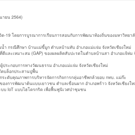
ถุนายน 2564)
ควิด-19 โดยการบูรณาการเรียนการสอนกับการพัฒนาท้องถิ่นของมหาวิทยาล
ำ กรณีศึกษา บ้านแม่ขี้มูก ตำบลบ้านทับ อำเภอแม่แจ่ม จังหวัดเชียงใหม่
ี่ดีและเหมาะสม (GAP) ของผลผลิตสับปะรดในตำบลบ้านสา อำเภอแจ้ห่ม จ
บผู้ประกอบการทางวัฒนธรรม อำเภอแม่แจ่ม จังหวัดเชียงใหม่
ตบล็อกประสานปูพื้น
ะดับคุณภาพการบริหารจัดการกิจการกลุ่มอาชีพกล้วยอบ กทบ. แม่ก๊ะ
ของการพัฒนาต้นแบบเยาวชน ตำบลเขื่อนผาก อำเภอพร้าว จังหวัดเชียงให
บ IoT แบบไฮโดรกริด เพื่อฟื้นฟูนิเวศป่าชุมชน