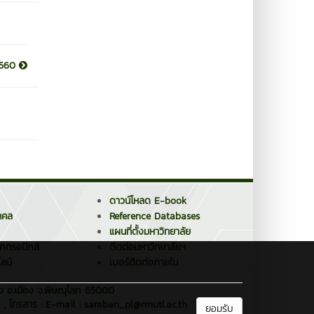
ง2560
ดาวน์โหลด E-book
คคล
Reference Databases
แผนที่ตั้งมหาวิทยาลัย
็กทรอนิกส์
ติดต่อมหาวิทยาลัยฯ
ลน์
เบอร์ติดต่อภายใน
าง อ.เมือง จ.พิษณุโลก 65000
 , โทรสาร : E-mail : saraban_pl@rmutl.ac.th
ยอมรับ