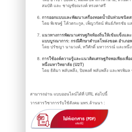
สมบัติ และ ชาญชัยณรงค์ ทรงคาศรี
การออกแบบและพัฒนาเครื่องทอดน้ำมันท่วมชนิด
โดย พิเชษฐ์ โค้วตระกูล, เพ็ญวรัตน์ พันธ์ภัทรชัย แล
แนวทางการพัฒนาเศรษฐกิจท้องถิ่นให้เข้มแข็งและย
แบบบูรณาการ: กรณีศึกษาตําบลโหล่งขอด อําเภอพร้
โดย ปรัชญา นามวงค์, ทวีศักดิ์ มหาวรรณ์ และหนึ่
การใช้องค์ความรู้และแนวคิดเศรษฐกิจพอเพียงเพื่อ
หนึ่งมหาวิทยาลัย (U2T)
โดย ธิติมา พลับพลึง, ปิยพงศ์ พลับพลึง และพรพิม
สามารถอ่าน แบบออนไลน์ได้ที่ URL ต่อไปนี้
วารสารวิชาการรับใช้สังคม มทร.ล้านนา :