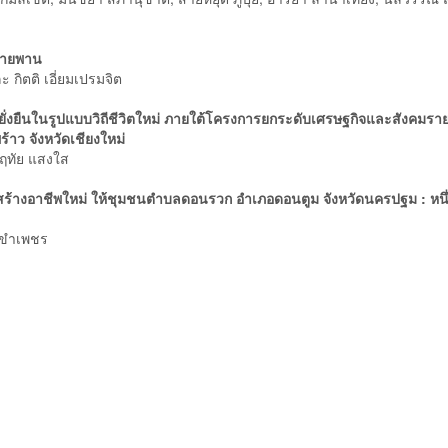
สายพาน
ะ กิตติ เอี่ยมเปรมจิต
ั่งยืนในรูปแบบวิถีชีวิตใหม่ ภายใต้โครงการยกระดับเศรษฐกิจและสังคมรา
าว จังหวัดเชียงใหม่
งฤทัย แสงใส
สร้างอาชีพใหม่ ให้ชุมชนตําบลดอนรวก อําเภอดอนตูม จังหวัดนครปฐม : หนึ
ล ขำเพชร