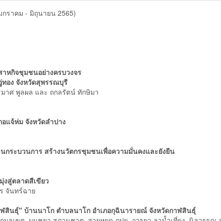
 (มกราคม - มิถุนายน 2565)
วิสาหกิจชุมชนอย่างครบวงจร
ู่ทอง จังหวัดสุพรรณบุรี
มาศ พูลผล และ ถกลรัตน์ ทักษิมา
ภอแจ้ห่ม จังหวัดลําปาง
านกระบวนการ สร้างนวัตกรชุมชนเพื่อความมั่นคงและยังยืน
่งสู่ตลาดสีเขียว
พร จันทร์ฉาย
าฬสินธุ์" บ้านนาโก ตําบลนาโก อําเภอกุฉินารายณ์ จังหวัดกาฬสินธุ์
นดา กมลเขต, มนชยา สภานุชาต, สายหยุด ภูปุย, อารยา ลาน้ำเที่ยง, นิลวรรณ