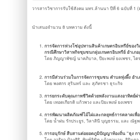
วารสารวิชาการรับใช้สังคม มทร.ล้านนา ปีที่ 6 ฉบับที่ 1
นำเสนอจำนวน 8 บทความ ดังนี้
การจัดการห่วงโซ่อุปทานสินค้าเกษตรอินทรีย์ของ
กรณีศึกษาวิสาหกิจชุมชนกลุ่มเกษตรอินทรีย์ อําเภออ
โดย ภิญญาพัชญ์ นาคภิบาล, ปียะพงษ์ ยงเพชร, ไตร
การมีส่วนร่วมในการจัดการชุมชน ตําบลทุ่งผึ้ง อําเ
โดย พงศกร สุรินทร์ และ สุภัทรชา ธุระกิจ
การยกระดับคุณภาพชีวิตด้วยพลังงานแสงอาทิตย์ผ่
โดย เทอดเกียรติ แก้วพวง และปิยะพงษ์ ยงเพชร
การพัฒนาผลิตภัณฑ์ไม้ไผ่และกลยุทธ์การตลาดเพื่อมุ
โดย น้ำฝน รักประยูร, วิลาสินี บุญธรรม, และ ณัฐ
การอนุรักษ์ สืบสานต่อยอดภูมิปัญญาท้องถิ่น “ธุง ก
โดย อาริยา ป้องศิริ, พิมพ์ลิขิต แก้วหานาม, สิริ