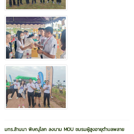
มทร.ล้านนา พิษณุโลก ลงนาม MOU ชมรมผู้สูงอายุตำบลพลาย