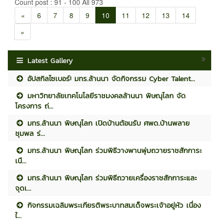
Count post : 91 - 100 All 973
«
6
7
8
9
10
11
12
13
14
»
Latest Gallery
อัปสกิลไซเบอร์! มทร.ล้านนา จัดกิจกรรม Cyber Talent...
มหาวิทยาลัยเทคโนโลยีราชมงคลล้านนา พิษณุโลก จัด
โครงการ ถ่...
มทร.ล้านนา พิษณุโลก เปิดบ้านต้อนรับ ศพด.บ้านพลาย
ชุมพล ร่...
มทร.ล้านนา พิษณุโลก ร่วมพิธีวางพานพุ่มถวายราชสักการะ
เนื...
มทร.ล้านนา พิษณุโลก ร่วมพิธีถวายเครื่องราชสักการะและ
จุดเ...
กิจกรรมเฉลิมพระเกียรติพระบาทสมเด็จพระเจ้าอยู่หัว เนื่อง
ใ...