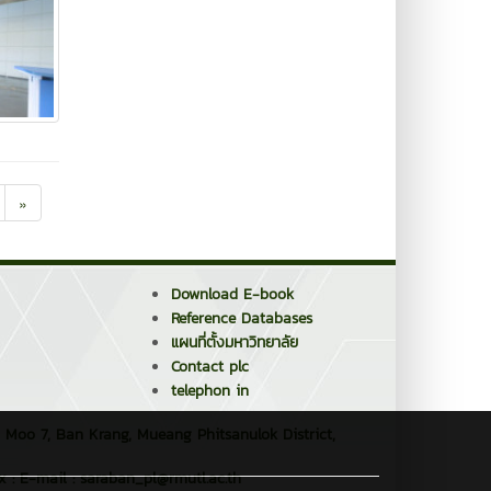
»
Download E-book
Reference Databases
แผนที่ตั้งมหาวิทยาลัย
Contact plc
telephon in
 Moo 7, Ban Krang, Mueang Phitsanulok District,
ax : E-mail : saraban_pl@rmutl.ac.th