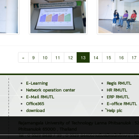
«
9
10
11
12
13
14
15
16
17
E-Learning
Regis RMUTL
Network operation center
HR RMUTL
E-Mail RMUTL
ERP RMUTL
Office365
E-office RMUTL
download
้Help plc
Rajamangala University of Technology Lanna Phitsanulok : 52
Phitsanulok 65000 , Thailand
Tel : 0 5529 8438 / 39 , 0 5529 8440(งานรับสมัครนักศึกษา) , F