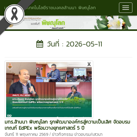
มหาวิทยาลัยเทคโนโลยีราชมงคลล้านนา พิษณุโลก
Toggl
Navig
วันที่ : 2026-05-11
มทร.ล้านนา พิษณุโลก รุกพัฒนาองค์กรสู่ความเป็นเลิศ จัดอบรม
เกณฑ์ EdPEx พร้อมวางยุทธศาสตร์ 5 ปี
/
จันทร์ 11 พฤษภาคม 2569
ข่าวกิจกรรม
ข่าวอบรม/เสวนา