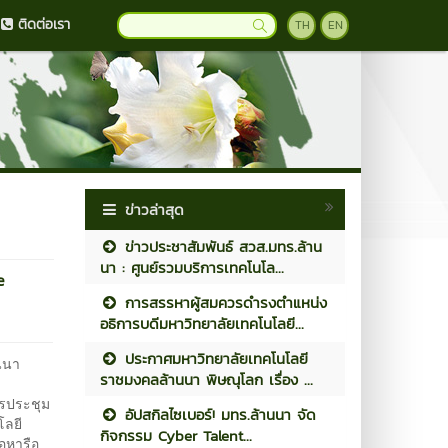
ติดต่อเรา
TH
EN
ข่าวล่าสุด
ข่าวประชาสัมพันธ์ สวส.มทร.ล้าน
นา : ศูนย์รวมบริการเทคโนโล...
e
การสรรหาผู้สมควรดำรงตำแหน่ง
อธิการบดีมหาวิทยาลัยเทคโนโลยี...
ประกาศมหาวิทยาลัยเทคโนโลยี
นนา
ราชมงคลล้านนา พิษณุโลก เรื่อง ...
ารประชุม
อัปสกิลไซเบอร์! มทร.ล้านนา จัด
โลยี
กิจกรรม Cyber Talent...
อหารือ