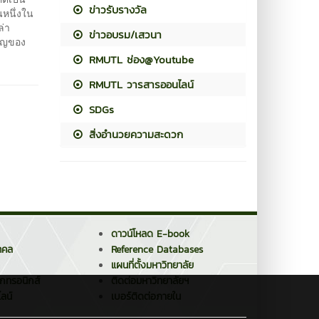
ข่าวรับรางวัล
หนึ่งใน
ล่า
ข่าวอบรม/เสวนา
คัญของ
RMUTL ช่อง@Youtube
RMUTL วารสารออนไลน์
SDGs
สิ่งอำนวยความสะดวก
ดาวน์โหลด E-book
คคล
Reference Databases
แผนที่ตั้งมหาวิทยาลัย
็กทรอนิกส์
ติดต่อมหาวิทยาลัยฯ
ลน์
เบอร์ติดต่อภายใน