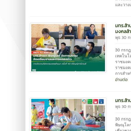
และวางแ
มทร.ล้า
มงคลล้า
พุธ 30 
30 กรกฎา
เทคโนโล
ราชมงคลล
ราชมงคล
การสำหร
อ่านต่อ
มทร.ล้า
พุธ 30 
30 กรกฎ
พิษณุโลก
เชี่ยวช