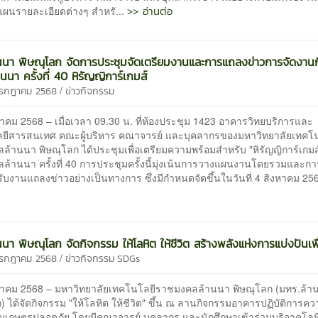
>> อ่านต่อ
ผนรายละเอียดต่างๆ สำหรั...
นนา พิษณุโลก จัดการประชุมจัดเตรียมงานและการแถลงข่าวการจัดงาน
นนา ครั้งที่ 40 หิรัญญิการ์เกมส์
/
กรกฎาคม 2568
ข่าวกิจกรรม
คม 2568 – เมื่อเวลา 09.30 น. ที่ห้องประชุม 1423 อาคารวิทยบริการและ
ยีสารสนเทศ คณะผู้บริหาร คณาจารย์ และบุคลากรของมหาวิทยาลัยเทคโ
้านนา พิษณุโลก ได้ประชุมเพื่อเตรียมความพร้อมสำหรับ "หิรัญญิการ์เกมส์
ล้านนา ครั้งที่ 40 การประชุมครั้งนี้มุ่งเน้นการวางแผนงานโดยรวมและกา
ับงานแถลงข่าวอย่างเป็นทางการ ซึ่งมีกำหนดจัดขึ้นในวันที่ 4 สิงหาคม 2
นนา พิษณุโลก จัดกิจกรรม ให้โลหิต ให้ชีวิต สร้างพลังแห่งการแบ่งปันเพ
/
กรกฎาคม 2568
ข่าวกิจกรรม
SDGs
าคม 2568 – มหาวิทยาลัยเทคโนโลยีราชมงคลล้านนา พิษณุโลก (มทร.ล้า
) ได้จัดกิจกรรม "ให้โลหิต ให้ชีวิต" ขึ้น ณ ลานกิจกรรมอาคารปฏิบัติการค
าญเกษตรปลอดภัย โดยมีคณาจารย์ บุคลากร และนักศึกษาเข้าร่วมบริจาคโลห