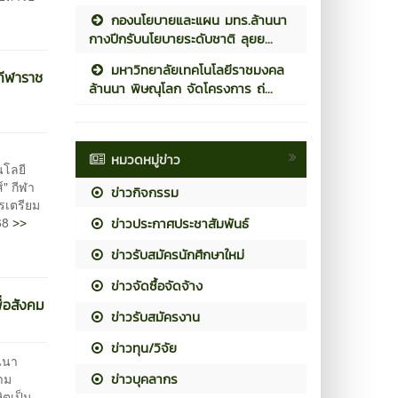
กองนโยบายและแผน มทร.ล้านนา
กางปีกรับนโยบายระดับชาติ ลุยย...
มหาวิทยาลัยเทคโนโลยีราชมงคล
กีฬาราช
ล้านนา พิษณุโลก จัดโครงการ ถ่...
หมวดหมู่ข่าว
นโลยี
" กีฬา
ข่าวกิจกรรม
รเตรียม
>>
568
ข่าวประกาศประชาสัมพันธ์
ข่าวรับสมัครนักศึกษาใหม่
ข่าวจัดซื้อจัดจ้าง
ื่อสังคม
ข่าวรับสมัครงาน
ข่าวทุน/วิจัย
นนา
ข่าวบุคลากร
วาม
ิตเป็น