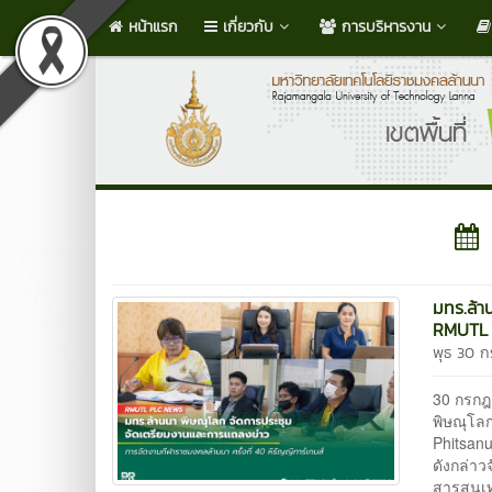
หน้าแรก
เกี่ยวกับ
การบริหารงาน
มทร.ล้า
RMUTL 
พุธ 30 
30 กรกฎ
พิษณุโล
Phitsanu
ดังกล่าว
สารสนเทศ