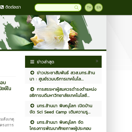
ติดต่อเรา
TH
EN
ข่าวล่าสุด
ข่าวประชาสัมพันธ์ สวส.มทร.ล้าน
นา : ศูนย์รวมบริการเทคโนโล...
รอบ
ิชย์ใน
การสรรหาผู้สมควรดำรงตำแหน่ง
อธิการบดีมหาวิทยาลัยเทคโนโลยี...
มทร.ล้านนา พิษณุโลก เปิดบ้าน
จัด Sci Seed Camp เติมความรู...
มสังเกตุ
มทร.ล้านนา พิษณุโลก จัด
โครงการ
โครงการพัฒนาศักยภาพผู้ประกอบ