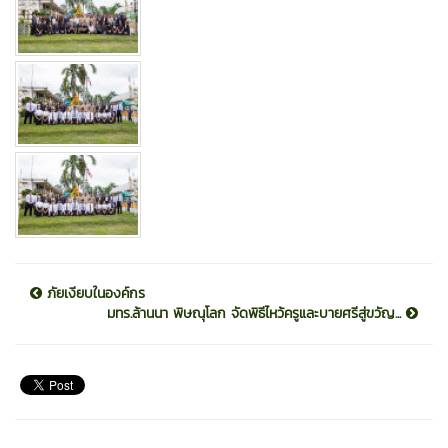
ภัยเงียบในองค์กร
มทร.ล้านนา พิษณุโลก จัดพิธีไหว้ครูและบายศรีสู่ขวัญ...