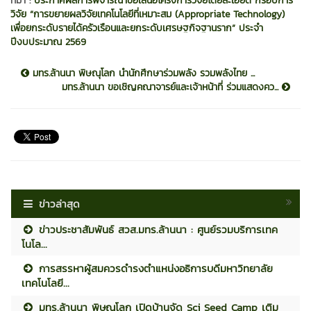
ที่มา :
ประกาศผลการพิจารณาข้อเสนอโครงการวิจัยโดยละเอียด กรอบการ
วิจัย “การขยายผลวิจัยเทคโนโลยีที่เหมาะสม (Appropriate Technology)
เพื่อยกระดับรายได้ครัวเรือนและยกระดับเศรษฐกิจฐานราก” ประจำ
ปีงบประมาณ 2569
มทร.ล้านนา พิษณุโลก นำนักศึกษาร่วมพลัง รวมพลังไทย ...
มทร.ล้านนา ขอเชิญคณาจารย์และเจ้าหน้าที่ ร่วมแสดงคว...
ข่าวล่าสุด
ข่าวประชาสัมพันธ์ สวส.มทร.ล้านนา : ศูนย์รวมบริการเทค
โนโล...
การสรรหาผู้สมควรดำรงตำแหน่งอธิการบดีมหาวิทยาลัย
เทคโนโลยี...
มทร.ล้านนา พิษณุโลก เปิดบ้านจัด Sci Seed Camp เติม