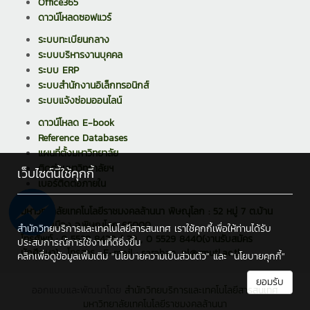
Office365
ดาวน์โหลดซอฟแวร์
ระบบทะเบียนกลาง
ระบบบริหารงานบุคคล
ระบบ ERP
ระบบสำนักงานอิเล็กทรอนิกส์
ระบบแจ้งซ่อมออนไลน์
ดาวน์โหลด E-book
Reference Databases
แผนที่ตั้งมหาวิทยาลัย
ติดต่อมหาวิทยาลัยฯ
เว็บไซต์นี้ใช้คุกกี้
เบอร์ติดต่อภายใน
มหาวิทยาลัยเทคโนโลยีราชมงคลล้านนา พิษณุโลก : 52 หมู่ 7 ต.บ้าน
กร่าง อ.เมือง จ.พิษณุโลก 65000
สำนักวิทยบริการและเทคโนโลยีสารสนเทศ เราใช้คุกกี้เพื่อให้ท่านได้รับ
โทรศัพท์ : 0 5529 8438 / 39 , 0 5529 8440(งานรับสมัคร
ประสบการณ์การใช้งานที่ดียิ่งขึ้น
นักศึกษา) , โทรสาร : E-mail : saraban_pl@rmutl.ac.th
คลิกเพื่อดูข้อมูลเพิ่มเติม
"นโยบายความเป็นส่วนตัว"
และ
"นโยบายคุกกี้"
ยอมรับ
ออกแบบและพัฒนาโดย
สำนักวิทยบริการและเทคโนโลยีสารสนเทศ
มหาวิทยาลัยเทคโนโลยีราชมงคลล้านนา