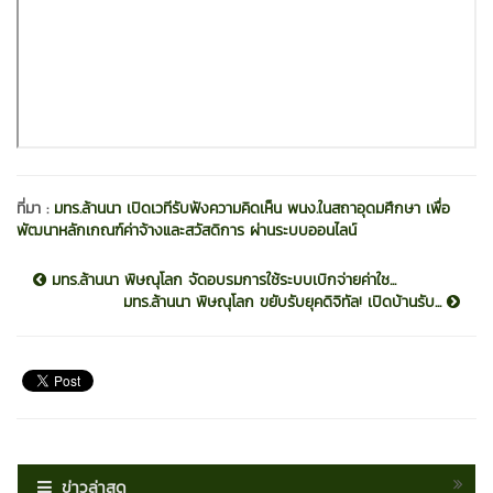
ที่มา :
มทร.ล้านนา เปิดเวทีรับฟังความคิดเห็น พนง.ในสถาอุดมศึกษา เพื่อ
พัฒนาหลักเกณฑ์ค่าจ้างและสวัสดิการ ผ่านระบบออนไลน์
มทร.ล้านนา พิษณุโลก จัดอบรมการใช้ระบบเบิกจ่ายค่าใช...
มทร.ล้านนา พิษณุโลก ขยับรับยุคดิจิทัล! เปิดบ้านรับ...
ข่าวล่าสุด