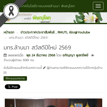
มหาวิทยาลัยเทคโนโลยีราชมงคลล้านนา พิษณุโลก
Toggl
Navig
หน้าแรก
ข่าวประกาศประชาสัมพันธ์
, RMUTL ช่อง@Youtube
มทร.ล้านนา สวัสดีปีใหม่ 2569
มทร.ล้านนา สวัสดีปีใหม่ 2569
เผยแพร่เมื่อ :
พุธ 24 ธันวาคม 2568
โดย
อภิญญา พูลทรัพย์
จำนวนผู้เข้าชม 6061 คน
ยังไม่มีคะแนนสำหรับบทความนี้
ผู้อ่านสามารถให้คะแนนบทความได้จากปุ่มข้าง
ใต้
ให้คะแนนบทความ