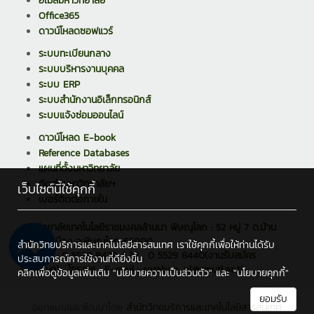
อีเมล์มหาวิทยาลัย
Office365
ดาวน์โหลดซอฟแวร์
ระบบทะเบียนกลาง
ระบบบริหารงานบุคคล
ระบบ ERP
ระบบสำนักงานอิเล็กทรอนิกส์
ระบบแจ้งซ่อมออนไลน์
ดาวน์โหลด E-book
Reference Databases
แผนที่ตั้งมหาวิทยาลัย
ติดต่อมหาวิทยาลัยฯ
เว็บไซต์นี้ใช้คุกกี้
เบอร์ติดต่อภายใน
มหาวิทยาลัยเทคโนโลยีราชมงคลล้านนา พิษณุโลก : 52 หมู่ 7 ต.บ้าน
กร่าง อ.เมือง จ.พิษณุโลก 65000
สำนักวิทยบริการและเทคโนโลยีสารสนเทศ เราใช้คุกกี้เพื่อให้ท่านได้รับ
โทรศัพท์ : 0 5529 8438 / 39 , 0 5529 8440(งานรับสมัคร
ประสบการณ์การใช้งานที่ดียิ่งขึ้น
นักศึกษา) , โทรสาร : E-mail : saraban_pl@rmutl.ac.th
คลิกเพื่อดูข้อมูลเพิ่มเติม
"นโยบายความเป็นส่วนตัว"
และ
"นโยบายคุกกี้"
ยอมรับ
ออกแบบและพัฒนาโดย
สำนักวิทยบริการและเทคโนโลยีสารสนเทศ