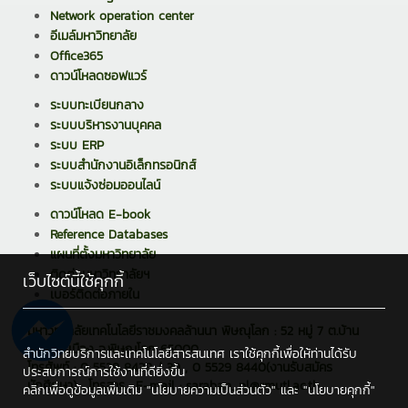
Network operation center
อีเมล์มหาวิทยาลัย
Office365
ดาวน์โหลดซอฟแวร์
ระบบทะเบียนกลาง
ระบบบริหารงานบุคคล
ระบบ ERP
ระบบสำนักงานอิเล็กทรอนิกส์
ระบบแจ้งซ่อมออนไลน์
ดาวน์โหลด E-book
Reference Databases
แผนที่ตั้งมหาวิทยาลัย
ติดต่อมหาวิทยาลัยฯ
เว็บไซต์นี้ใช้คุกกี้
เบอร์ติดต่อภายใน
มหาวิทยาลัยเทคโนโลยีราชมงคลล้านนา พิษณุโลก : 52 หมู่ 7 ต.บ้าน
กร่าง อ.เมือง จ.พิษณุโลก 65000
สำนักวิทยบริการและเทคโนโลยีสารสนเทศ เราใช้คุกกี้เพื่อให้ท่านได้รับ
โทรศัพท์ : 0 5529 8438 / 39 , 0 5529 8440(งานรับสมัคร
ประสบการณ์การใช้งานที่ดียิ่งขึ้น
นักศึกษา) , โทรสาร : E-mail : saraban_pl@rmutl.ac.th
คลิกเพื่อดูข้อมูลเพิ่มเติม
"นโยบายความเป็นส่วนตัว"
และ
"นโยบายคุกกี้"