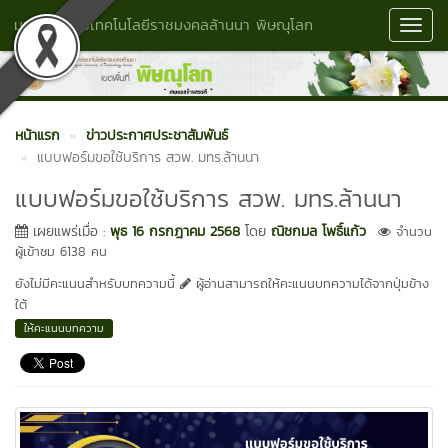
มหาวิทยาลัยเทคโนโลยีราชมงคลล้านนา พิษณุโลก
Toggl
Navig
หน้าแรก
ข่าวประกาศประชาสัมพันธ์
แบบฟอร์มขอใช้บริการ สวพ. มทร.ล้านนา
แบบฟอร์มขอใช้บริการ สวพ. มทร.ล้านนา
เผยแพร่เมื่อ :
พุธ 16 กรกฎาคม 2568
โดย
ณิชกมล โพธิ์แก้ว
จำนวน
ผู้เข้าชม 6138 คน
ยังไม่มีคะแนนสำหรับบทความนี้
ผู้อ่านสามารถให้คะแนนบทความได้จากปุ่มข้าง
ใต้
ให้คะแนนบทความ