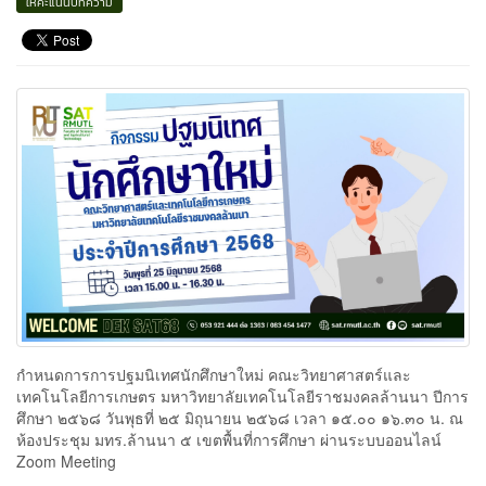
ให้คะแนนบทความ
กำหนดการการปฐมนิเทศนักศึกษาใหม่ คณะวิทยาศาสตร์และ
เทคโนโลยีการเกษตร มหาวิทยาลัยเทคโนโลยีราชมงคลล้านนา ปีการ
ศึกษา ๒๕๖๘ วันพุธที่ ๒๕ มิถุนายน ๒๕๖๘ เวลา ๑๕.๐๐ ๑๖.๓๐ น. ณ
ห้องประชุม มทร.ล้านนา ๕ เขตพื้นที่การศึกษา ผ่านระบบออนไลน์
Zoom Meeting