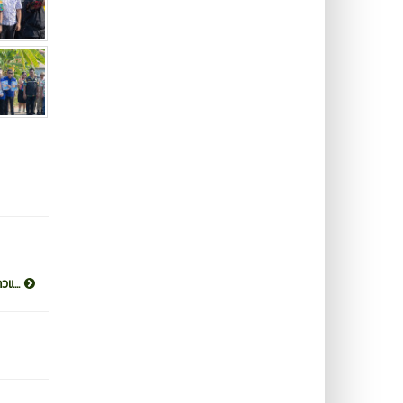
วแ...