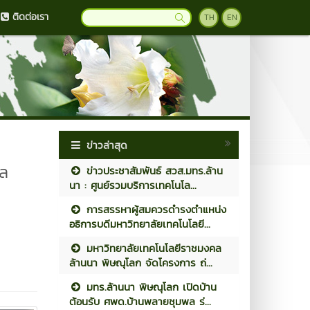
ติดต่อเรา
TH
EN
ข่าวล่าสุด
าล
ข่าวประชาสัมพันธ์ สวส.มทร.ล้าน
นา : ศูนย์รวมบริการเทคโนโล...
การสรรหาผู้สมควรดำรงตำแหน่ง
อธิการบดีมหาวิทยาลัยเทคโนโลยี...
มหาวิทยาลัยเทคโนโลยีราชมงคล
ล้านนา พิษณุโลก จัดโครงการ ถ่...
มทร.ล้านนา พิษณุโลก เปิดบ้าน
ต้อนรับ ศพด.บ้านพลายชุมพล ร่...