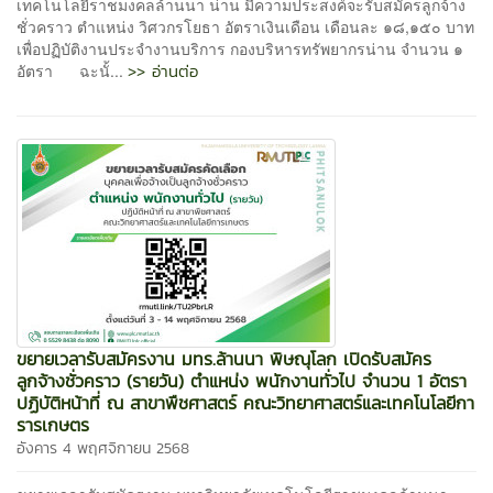
เทคโนโลยีราชมงคลล้านนา น่าน มีความประสงค์จะรับสมัครลูกจ้าง
ชั่วคราว ตำแหน่ง วิศวกรโยธา อัตราเงินเดือน เดือนละ ๑๘,๑๕๐ บาท
เพื่อปฏิบัติงานประจำงานบริการ กองบริหารทรัพยากรน่าน จำนวน ๑
>> อ่านต่อ
อัตรา ฉะนั้...
ขยายเวลารับสมัครงาน มทร.ล้านนา พิษณุโลก เปิดรับสมัคร
ลูกจ้างชั่วคราว (รายวัน) ตำแหน่ง พนักงานทั่วไป จำนวน 1 อัตรา
ปฏิบัติหน้าที่ ณ สาขาพืชศาสตร์ คณะวิทยาศาสตร์และเทคโนโลยีกา
รารเกษตร
อังคาร 4 พฤศจิกายน 2568