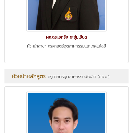
ผศ.ดร.เอกรัฐ ชะอุ่มเอียด
หัวหน้าสาขา ครุศาสตร์อุตสาหกรรมและเทคโนโลยี
หัวหน้าหลักสูตร
ครุศาสตร์อุตสาหกรรมบัณฑิต (ค.อ.บ.)