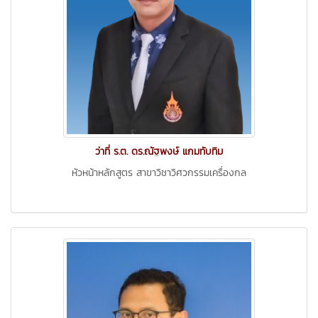
ว่าที่ ร.ต. ดร.ณัฐพงษ์ แกมทับทิม
หัวหน้าหลักสูตร สาขาวิชาวิศวกรรมเครื่องกล