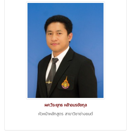
ผศ.วีระยุทธ หล้าอมรชัยกุล
หัวหน้าหลักสูตร สาขาวิชาช่างยนต์