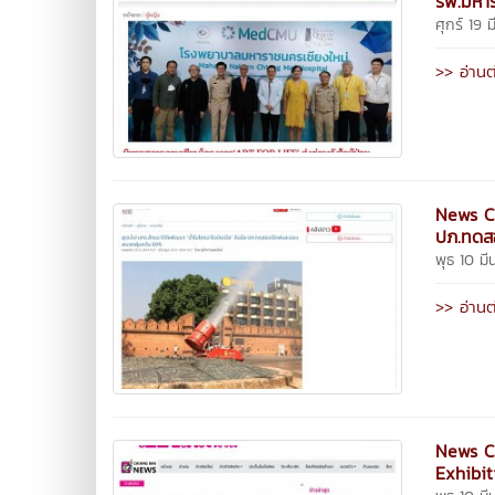
รพ.มหาร
ศุกร์ 19
>> อ่านต
News Cl
ปภ.ทดส
พุธ 10 ม
>> อ่านต
News Cl
Exhibi