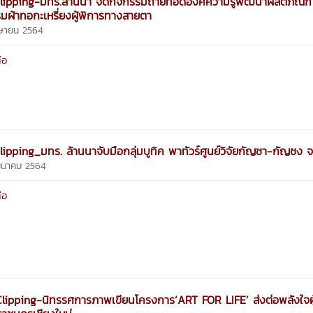
ipping-มทร.ล้านนา จัดกิจกรรมถ่ายทอดองค์ความรู้พัฒนาผลิตภัณฑ์
มผ้าทอกะเหรี่ยงผู้พิการทางสายตา
มษายน 2564
่อ
ipping_มทร. ล้านนาจับมือกลุ่มบูทิค พาทัวร์ศูนย์วิจัยกัญชา-กัญชง จ
 มีนาคม 2564
่อ
ipping-นิทรรศการภาพเขียนโครงการ‘ART FOR LIFE’ ส่งต่อพลังใจผู