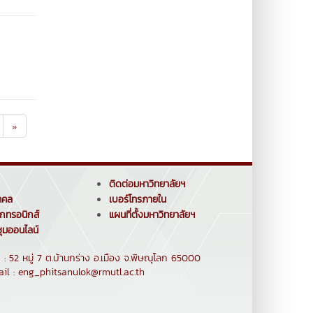
»
ติดต่อมหาวิทยาลัยฯ
คคล
เบอร์โทรภายใน
็กทรอนิกส์
แผนที่ตั้งมหาวิทยาลัยฯ
ุมออนไลน์
 52 หมู่ 7 ต.บ้านกร่าง อ.เมือง จ.พิษณุโลก 65000
ail : eng_phitsanulok@rmutl.ac.th