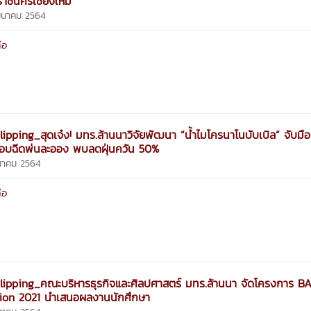
าชนครเชียงใหม่
 มีนาคม 2564
่อ
ipping_สุดเจ๋ง! มทร.ล้านนาวิจัยพัฒนา “น้ำไมโครนาโนบับเบิล” จับมือ
อบฉีดพ่นละออง พบลดฝุ่นควัน 50%
ีนาคม 2564
่อ
ipping_คณะบริหารธุรกิจและศิลปศาสตร์ มทร.ล้านนา จัดโครงการ B
tion 2021 นำเสนอผลงานนักศึกษา