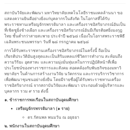
สถาบันวิจัยและพัฒนา มหาวิทยาลัยเทคโนโลยีราชมงคลล้านนา ขอ
แสดงความยินดีอย่างยิ่งแก่บุคลากรในสังกัด ในโอกาสที่ได้รับ
พระราชทานเหรียญจักรพรรดิมาลา และเครื่องราชอิสริยาภรณ์อันเป็น
ที่เชิดชูยิ่งช้างเผือก และเครื่องราชอิสริยาภรณ์อันมีเกียรติยศยิ่งมงกุฎ
ไทย ชั้นต่ำกว่าสายสะพาย ประจำปี ๒๕๖๘ เนื่องในโอกาสพระราชพิธี
เฉลิมพระชนมพรรษา วันที่ ๒๘ กรกฎาคม ๒๕๖๘
การได้รับพระราชทานเครื่องราชอิสริยาภรณ์ในครั้งนี้ ถือเป็น
เกียรติประวัติอันสูงสุดและเป็นสิริมงคลแก่ชีวิตการทำงาน สะท้อนถึง
ความวิริยะ อุตสาหะ และความมุ่งมั่นทุ่มเทในการปฏิบัติหน้าที่เพื่อ
ประโยชน์ของทางราชการและสังคม สอดคล้องกับพันธกิจของมหาวิ
ทยาลัยฯ ในด้านการสร้างงานวิจัย นวัตกรรม และการบริการวิชาการ
เพื่อพัฒนาชุมชนอย่างยั่งยืน โดยมีรายชื่อผู้ได้รับพระราชทานเครื่อง
ราชอิสริยาภรณ์ จากสถาบันวิจัยและพัฒนา ประกอบด้วยผู้บริหารและ
บุคลากร รวม ๙ ราย ดังนี้
๑. ข้าราชการพลเรือนในสถาบันอุดมศึกษา
เหรียญจักรพรรดิมาลา (๑ ราย)
ดร.รัตนพล พนมวัน ณ อยุธยา
๒. พนักงานในสถาบันอุดมศึกษา