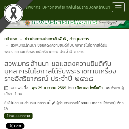
กองบริหารทรัพยากร มหาวิทยาลัยเทคโนโลยีราชมงคลล้านนา
Toggl
พิษณุโลก
Navig
หน้าแรก
ข่าวประกาศประชาสัมพันธ์
, ข่าวบุคลากร
สวพ.มทร.ล้านนา ขอแสดงความยินดีกับบุคลากรในโอกาสได้รับ
พระราชทานเครื่องราชอิสริยาภรณ์ ประจำปี ๒๕๖๘
สวพ.มทร.ล้านนา ขอแสดงความยินดีกับ
บุคลากรในโอกาสได้รับพระราชทานเครื่อง
ราชอิสริยาภรณ์ ประจำปี ๒๕๖๘
เผยแพร่เมื่อ :
พุธ 29 เมษายน 2569
โดย
ณิชกมล โพธิ์แก้ว
จำนวนผู้
เข้าชม 1 คน
ยังไม่มีคะแนนสำหรับบทความนี้
ผู้อ่านสามารถให้คะแนนบทความได้จากปุ่มข้าง
ใต้
ให้คะแนนบทความ