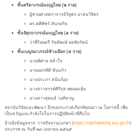
ชั้นตริตาภรณ์มงกุฎไทย (๒ ราย)
ผู้ช่วยศาสตราจารย์วิสูตร อาสนวิจิตร
ดร.ศศิพัชร์ สันกลกิจ
ชั้นจัตุรถาภรณ์มงกุฎไทย (๑ ราย)
ว่าที่ร้อยตรี รัชต์พงษ์ หอชัยรัตน์
ชั้นเบญจมาภรณ์ช้างเผือก (๕ ราย)
นายพิศาล หล้าใจ
นายอมรทัติ ขันแก้ว
นางประภา สนั่นก้อง
นางสาวสรรค์ศิริกุล พยอมแย้ม
นางสาวสุคนธ์ วงศ์หาญ
สถาบันวิจัยและพัฒนา จึงขอประกาศเกียรติคุณมา ณ โอกาสนี้ เพื่อ
เป็นขวัญและกำลังใจในการปฏิบัติหน้าที่สืบไป
อ้างอิงข้อมูลจาก: ราชกิจจานุเบกษา (
https://ratchakitcha.soc.go.th
)
ประกาศ ณ วันที่ ๒๓ เมษายน ๒๕๖๙