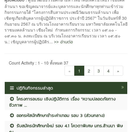
ผู้รับผิดชอบ :
ล้านนา ขอเชิญคณาจารย์และบุคลากรและนักศึกษาทุกท่านเข้าร่วม
กิจกรรมภายใต้ "โครงการสืบสานประเพณีวัฒนธรรมล้านนา เพื่อ
เชิดชูเกียรติบุคลากรผู้ปฏิบัติราชการ ประจำปี 2567" ในวันจันทร์ที่ 30
กันยายน 2567 ณ บริเวณโถงอาคารเรียนรวม มหาวิทยาลัยเทคโนโลยี
ราชมงคลล้านนา เชียงใหม่ กำหนดการกิจกรรม: เวลา ๐๙.๐๐ -
๐๙.๓๐ น. ลงทะเบียน ณ บริเวณโถงอาคารเรียนรวม เวลา ๐๙.๕๐
>> อ่านต่อ
น.: เชิญบุคลากรผู้ปฏิบัติร...
Count Activity : 1 - 10 ทั้งหมด 37
«
1
2
3
4
»
ปฏิทินกิจกรรมล่าสุด
โครงการอบรม เชิงปฏิบัติการ เรื่อง “ความปลอดภัยทาง
ชีวภาพ ...
ออกรหัสนักศึกษาชำระค่าเทอม รอบ 3 (ส่วนกลาง)
รับสมัครนักศึกษาใหม่ รอบ 4.1 โควตาพิเศษ มทร.ล้านนา พิษ
ณุ...