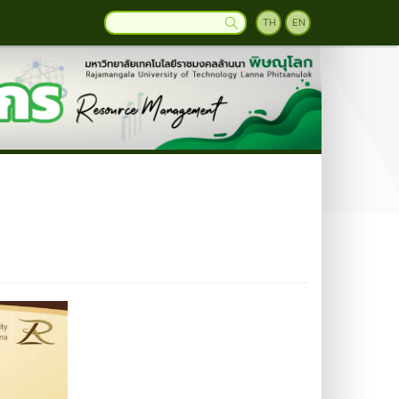
TH
EN