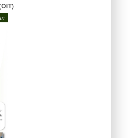
(
OIT)